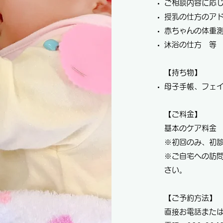
ご相談内容に応
授乳の仕方のア
赤ちゃんの体重
沐浴の仕方 等
【持ち物】
母子手帳、フェイ
【ご料金】
基本のケア料金 
※初回のみ、初診
※ご自宅への訪
さい。
【ご予約方法】
​直接お電話また