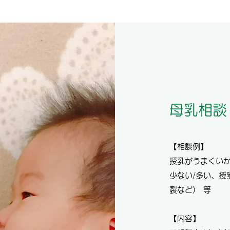
母乳相談
​【相談例】
授乳がうまくい
少ない/多い、授
裂など) 等
【内容】