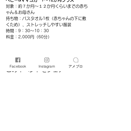
ベビー&ママヨガ　7～12か月クラス
対象：約７か月～１２か月くらいまでの赤ち
ゃん＆お母さん
持ち物：バスタオル1枚（赤ちゃんの下に敷
くため）、ストレッチしやすい服装
時間：​9：30～10：30
​料金：2,000円（60分）​
Facebook
Instagram
アメブロ
このイベントをシェア
オリーブ母子相談室