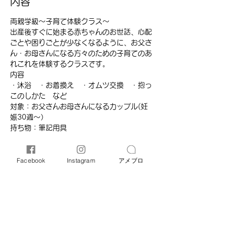
内容
両親学級～子育て体験クラス～
出産後すぐに始まる赤ちゃんのお世話、心配
ごとや困りごとが少なくなるように、お父さ
ん・お母さんになる方々のための子育てのあ
れこれを体験するクラスです。
内容
・沐浴　・お着換え　・オムツ交換　・抱っ
このしかた　など
対象：お父さんお母さんになるカップル(妊
娠30週～）
持ち物：筆記用具
続きを読む >>
Facebook
Instagram
アメブロ
このイベントをシェア