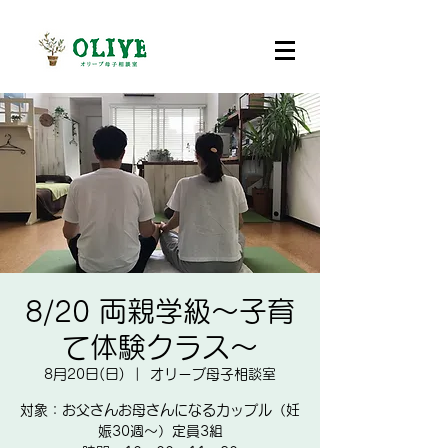
8/20 両親学級～子育
て体験クラス～
8月20日(日)
  |  
オリーブ母子相談室
対象：お父さんお母さんになるカップル（妊
娠30週～）定員3組