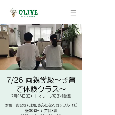
7/26 両親学級～子育
て体験クラス～
7月26日(日)
  |  
オリーブ母子相談室
対象：お父さんお母さんになるカップル（妊
娠30週～）定員3組