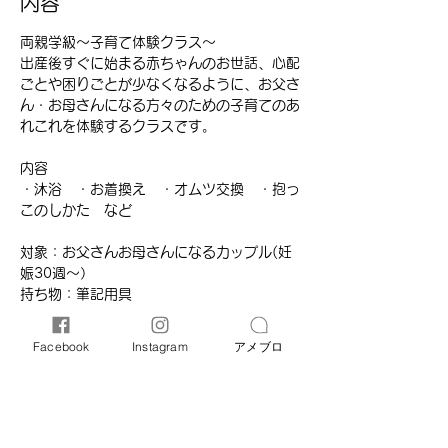
内容
両親学級～子育て体験クラス～
出産後すぐに始まる赤ちゃんのお世話、心配
ごとや困りごとが少なくなるように、お父さ
ん・お母さんになる方々のための子育てのあ
れこれを体験するクラスです。
内容
・沐浴　・お着換え　・オムツ交換　・抱っ
このしかた　など
対象：お父さんお母さんになるカップル(妊
娠30週～）
持ち物：筆記用具
続きを読む >>
Facebook
Instagram
アメブロ
このイベントをシェア