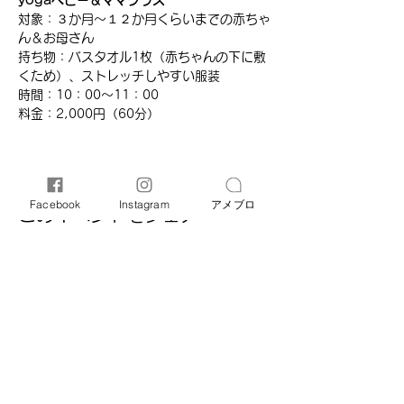
yogaベビー＆ママクラス
対象：３か月～１２か月くらいまでの赤ちゃ
ん＆お母さん
持ち物：バスタオル1枚（赤ちゃんの下に敷
くため）、ストレッチしやすい服装
時間：​10：00～11：00
​料金：2,000円（60分）​
Facebook
Instagram
アメブロ
このイベントをシェア
オリーブ母子相談室