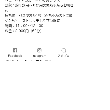
ベビー&ママヨガ　3～6か月クラス 
対象：約３か月～６か月の赤ちゃん＆お母さ
ん
持ち物：バスタオル1枚（赤ちゃんの下に敷
くため）、ストレッチしやすい服装
時間：11：00～12：00
​料金：2,000円（60分）​
Facebook
Instagram
アメブロ
このイベントをシェア
オリーブ母子相談室