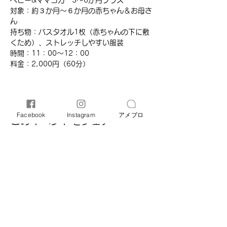
ベビー&ママヨガ　3～6か月クラス 
対象：約３か月～６か月の赤ちゃん＆お母さ
ん
持ち物：バスタオル1枚（赤ちゃんの下に敷
くため）、ストレッチしやすい服装
時間：11：00～12：00
​料金：2,000円（60分）​
Facebook
Instagram
アメブロ
このイベントをシェア
オリーブ母子相談室