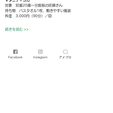
マタニティヨガ
対象　妊娠20週～分娩前の妊婦さん
持ち物　バスタオル1枚、動きやすい服装
料金　3,000円（90分）／回
続きを読む >>
このイベントをシェア
Facebook
Instagram
アメブロ
オリーブ母子相談室