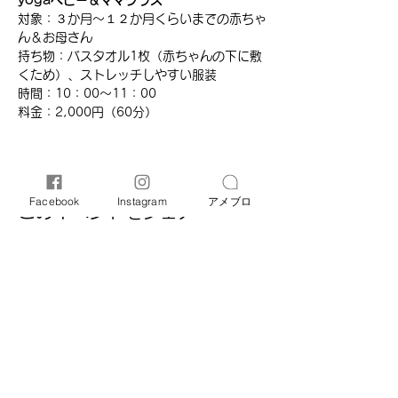
yogaベビー＆ママクラス
対象：３か月～１２か月くらいまでの赤ちゃ
ん＆お母さん
持ち物：バスタオル1枚（赤ちゃんの下に敷
くため）、ストレッチしやすい服装
時間：​10：00～11：00
​料金：2,000円（60分）​
Facebook
Instagram
アメブロ
このイベントをシェア
オリーブ母子相談室