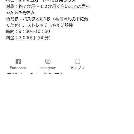
ベビー&ママヨガ　7～12か月クラス
対象：約７か月～１２か月くらいまでの赤ち
ゃん＆お母さん
持ち物：バスタオル1枚（赤ちゃんの下に敷
くため）、ストレッチしやすい服装
時間：​9：30～10：30
​料金：2,000円（60分）​
Facebook
Instagram
アメブロ
このイベントをシェア
オリーブ母子相談室