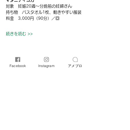
マタニティヨガ
対象　妊娠20週～分娩前の妊婦さん
持ち物　バスタオル1枚、動きやすい服装
料金　3,000円（90分）／回
続きを読む >>
このイベントをシェア
Facebook
Instagram
アメブロ
オリーブ母子相談室